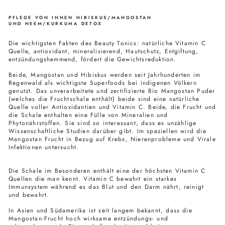
PFLEGE VON INNEN HIBISKUS/MANGOSTAN
UND NEEM/KURKUMA DETOX
Die wichtigsten Fakten des Beauty Tonics: natürliche Vitamin C
Quelle, antioxidant, mineralisierend, Hautschutz, Entgiftung,
entzündungshemmend, fördert die Gewichtsreduktion.
Beide, Mangostan und Hibiskus werden seit Jahrhunderten im
Regenwald als wichtigste Superfoods bei indigenen Völkern
genutzt. Das unverarbeitete und zertifizierte Bio Mangostan Puder
(welches die Fruchtschale enthält) beide sind eine natürliche
Quelle voller Antioxidantien und Vitamin C. Beide, die Frucht und
die Schale enthalten eine Fülle von Mineralien und
Phytonährstoffen. Sie sind so interessant, dass es unzählige
Wissenschaftliche Studien darüber gibt. Im speziellen wird die
Mangostan Frucht in Bezug auf Krebs, Nierenprobleme und Virale
Infektionen untersucht.
Die Schale im Besonderen enthält eine der höchsten Vitamin C
Quellen die man kennt. Vitamin C bewahrt ein starkes
Immunsystem während es das Blut und den Darm nährt, reinigt
und bewahrt.
In Asien und Südamerika ist seit langem bekannt, dass die
Mangostan-Frucht hoch wirksame entzündungs- und