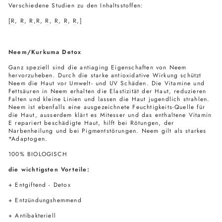
Verschiedene Studien zu den Inhaltsstoffen:
[
R
,
R
,
R
,
R
,
R
,
R
,
R
,
R
,]
Neem/Kurkuma Detox
Ganz speziell sind die antiaging Eigenschaften von Neem
hervorzuheben. Durch die starke antioxidative Wirkung schützt
Neem die Haut vor Umwelt- und UV Schäden. Die Vitamine und
Fettsäuren in Neem erhalten die Elastizität der Haut, reduzieren
Falten und kleine Linien und lassen die Haut jugendlich strahlen.
Neem ist ebenfalls eine ausgezeichnete Feuchtigkeits-Quelle für
die Haut, ausserdem klärt es Mitesser und das enthaltene Vitamin
E repariert beschädigte Haut, hilft bei Rötungen, der
Narbenheilung und bei Pigmentstörungen. Neem gilt als starkes
*Adaptogen.
100% BIOLOGISCH
die wichtigsten Vorteile:
+ Entgiftend - Detox
+ Entzündungshemmend
+ Antibakteriell