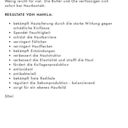
Wenig reicht für viel. Die Butter und Öle verflüssigen sich
sofort bei Hautkontakt.
RESULTATE VON MAHILA:
bekämpft Hautalterung durch die starke Wirkung gegen
schädliche Einflüsse
Spendet Feuchtigkeit
schützt die Hautbarriere
verringert Fältchen
verringert Hautflecken
bekämpft Entzündungen
verbessert die Hautstruktur
verbessert die Elastizität und strafft die Haut
fördert die Kollagenproduktion
antioxidant
antibakteriell
bekämpft freie Radikale
reguliert die Sebumproduktion - balancierend
sorgt für ein ebenes Hautbild
50ml