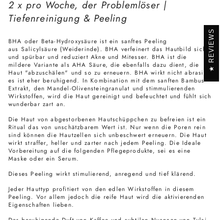
2 x pro Woche, der Problemlöser |
Tiefenreinigung & Peeling
REVIEWS
BHA oder
Beta-Hydroxysäure ist ein sanftes Peeling
aus Salicylsäure (Weiderinde). BHA verfeinert das Hautbild sicht-
und spürbar und reduziert Akne und Mitesser. BHA ist die
mildere Variante als AHA Säure, die ebenfalls dazu dient, die
Haut "abzuschälen" und so zu erneuern. BHA wirkt nicht abrasiv,
es ist eher beruhigend. In Kombination mit dem sanften Bambus
Extrakt, den Mandel-Olivensteingranulat und stimmulierenden
Wirkstoffen, wird die Haut gereinigt und befeuchtet und fühlt sich
wunderbar zart an.
Die Haut von abgestorbenen Hautschüppchen zu befreien ist ein
Ritual das von unschätzbarem Wert ist. Nur wenn die Poren rein
sind können die Hautzellen sich unbeschwert erneuern. Die Haut
wirkt straffer, heller und zarter nach jedem Peeling. Die Ideale
Vorbereitung auf die folgenden Pflegeprodukte, sei es eine
Maske oder ein Serum.
Dieses Peeling wirkt stimulierend, anregend und tief klärend.
Jeder Hauttyp profitiert von den edlen Wirkstoffen in diesem
Peeling. Vor allem jedoch die reife Haut wird die aktivierenden
Eigenschaften lieben.
Der beruhigende Duft von Kaffee und subtilen Nuancen von Tulsi,