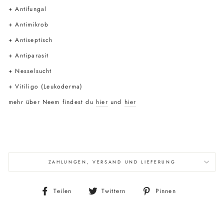
+ Antifungal
+ Antimikrob
+ Antiseptisch
+ Antiparasit
+ Nesselsucht
+ Vitiligo (Leukoderma)
mehr über Neem findest du
hier
und
hier
ZAHLUNGEN, VERSAND UND LIEFERUNG
Auf
Auf
Auf
Teilen
Twittern
Pinnen
Facebook
Twitter
Pinterest
teilen
twittern
pinnen