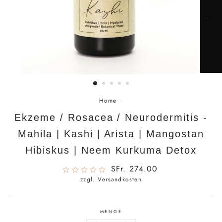
Home
/
Ekzeme / Rosacea / Neurodermitis -
Mahila | Kashi | Arista | Mangostan
Hibiskus | Neem Kurkuma Detox
Normaler
SFr. 274.00
Preis
zzgl. Versandkosten
MENGE