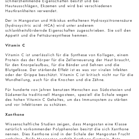
schmerzhemmende Eigenschaften besitzt und bei
Hautausschlägen, Ekzemen und wird bei verschiedenen
Hautkrankheiten verwendet.
Der in Mangostan und Hibiskus enthaltenen Hydroxyzitronensäure
(hydroxycitric acid -HCA) wird unter anderem
schlankheitsfördernde Eigenschaften zugeschrieben. Sie soll den
Appetit und die Fettsäuresynthese hemmen.
Vitamin C
Vitamin C ist unerlässlich für die Synthese von Kollagen, einem
Protein das der Körper für die Zellerneuerung der Haut braucht,
für den Knorpelaufbau, für die Bänder und Sehnen und die
Blutgefässe. Der stärkende Effekt ist es was vor viralen Infekten
oder der Grippe beschützt. Vitamin C ist kritisch nicht nur für die
Wundheilung, auch für die Knochen und die Zähne.
Für hunderte von Jahren benutzen Menschen aus Südostasien und
Südamerika traditionell Mangosteen, speziell die Schale wegen
des hohen Vitamin C Gehaltes, um das Immunsystem zu stärken
und vor Infektionen zu schützen.
Xanthone
Wissenschaftliche Studien zeigen, dass Mangostan eine Klasse
natürlich vorkommender Polyphenolen besitzt die sich Xanthone
nennen. Dies Xanthone sind in der Schale der Mangostan Frucht
enthalten. Reife Mangostan enthält Xanthone Gartanin, Beta-