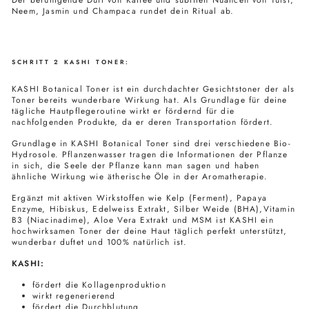
Neem, Jasmin und Champaca rundet dein Ritual ab.
SCHRITT 2 KASHI TONER:
KASHI Botanical Toner ist ein durchdachter Gesichtstoner der als
Toner bereits wunderbare Wirkung hat. Als Grundlage für deine
tägliche Hautpflegeroutine wirkt er fördernd für die
nachfolgenden Produkte, da er deren Transportation fördert.
Grundlage in KASHI Botanical Toner sind drei verschiedene Bio-
Hydrosole. Pflanzenwasser tragen die Informationen der Pflanze
in sich, die Seele der Pflanze kann man sagen und haben
ähnliche Wirkung wie ätherische Öle in der Aromatherapie.
Ergänzt mit aktiven Wirkstoffen wie Kelp (Ferment), Papaya
Enzyme, Hibiskus, Edelweiss Extrakt, Silber Weide (BHA),Vitamin
B3 (
Niacinadime),
Aloe Vera Extrakt und MSM ist KASHI ein
hochwirksamen Toner der deine Haut täglich perfekt unterstützt,
wunderbar duftet und 100% natürlich ist.
KASHI:
fördert die Kollagenproduktion
wirkt regenerierend
fördert die Durchblutung