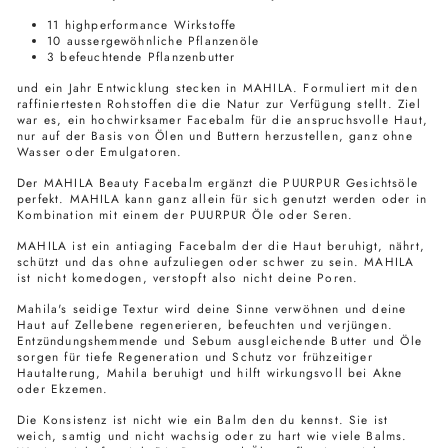
11 highperformance Wirkstoffe
10 aussergewöhnliche Pflanzenöle
3 befeuchtende Pflanzenbutter
und ein Jahr Entwicklung stecken in MAHILA. Formuliert mit den
raffiniertesten Rohstoffen die die Natur zur Verfügung stellt. Ziel
war es, ein hochwirksamer Facebalm für die anspruchsvolle Haut,
nur auf der Basis von Ölen und Buttern herzustellen, ganz ohne
Wasser oder Emulgatoren.
Der MAHILA Beauty Facebalm ergänzt die PUURPUR Gesichtsöle
perfekt. MAHILA kann ganz allein für sich genutzt werden oder in
Kombination mit einem der PUURPUR Öle oder Seren.
MAHILA ist ein antiaging Facebalm der die Haut beruhigt, nährt,
schützt und das ohne aufzuliegen oder schwer zu sein. MAHILA
ist nicht komedogen, verstopft also nicht deine Poren.
Mahila's seidige Textur wird deine Sinne verwöhnen und deine
Haut auf Zellebene regenerieren, befeuchten und verjüngen.
Entzündungshemmende und Sebum ausgleichende Butter und Öle
sorgen für tiefe Regeneration und Schutz vor frühzeitiger
Hautalterung, Mahila beruhigt und hilft wirkungsvoll bei Akne
oder Ekzemen.
Die Konsistenz ist nicht wie ein Balm den du kennst. Sie ist
weich, samtig und nicht wachsig oder zu hart wie viele Balms.