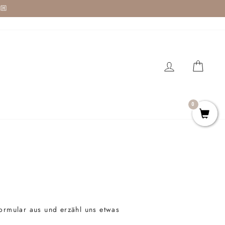
🇭
EINLOGGEN
EIN
0
ormular aus und erzähl uns etwas