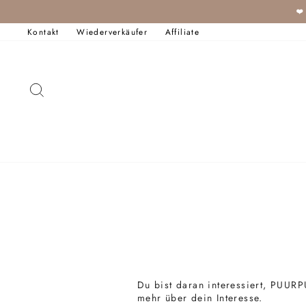
Direkt
❤
zum
Inhalt
Kontakt
Wiederverkäufer
Affiliate
SUCHE
Du bist
daran
interessiert, PUURP
mehr über dein Interesse.