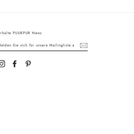
Erhalte PUURPUR News
MELDEN
IE
SICH
FÜR
UNSERE
MAILINGLISTE
Instagram
Facebook
Pinterest
AN