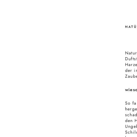
NATÜ
Natur
Dufts
Harze
der i
Zaube
wies
So fa
herge
schad
den H
Unge
Schil