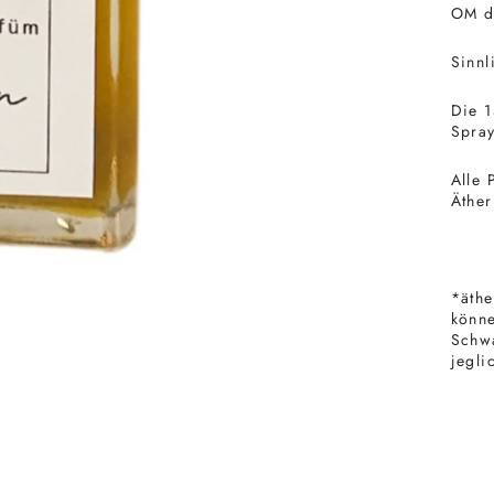
OM d
Sinnl
Die 1
Spray
Alle
Äther
*äthe
könne
Schwa
jegli