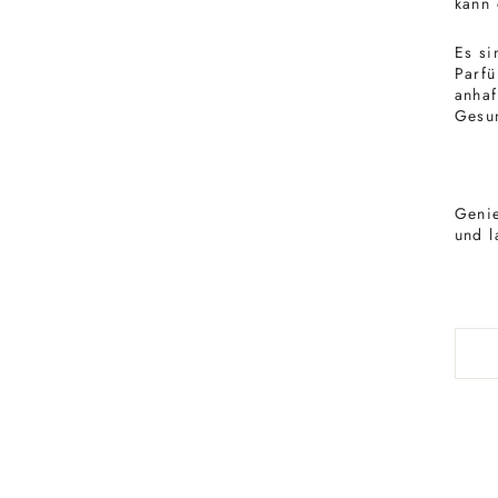
kann 
Es si
Parfü
anhaf
Gesun
Genie
und l