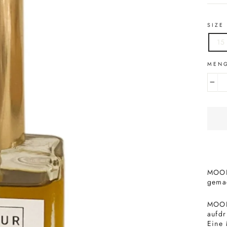
SIZE
15
MEN
−
MOON
gemac
MOON 
aufdr
Eine