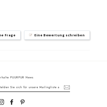
ine Frage
Eine Bewertung schreiben
Erhalte PUURPUR News
MELDEN
IE
SICH
FÜR
UNSERE
MAILINGLISTE
Instagram
Facebook
Pinterest
AN