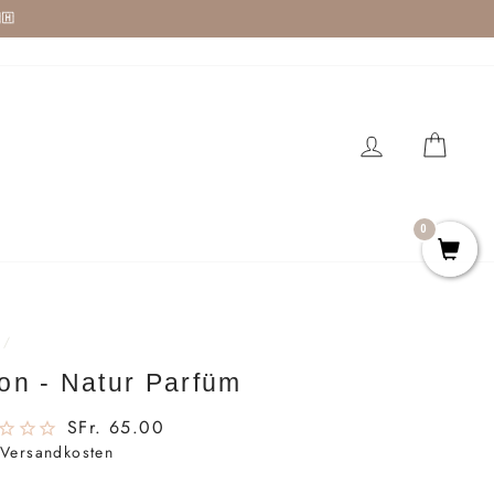
🇭
EINLOGGEN
EIN
0
/
on - Natur Parfüm
Normaler
SFr. 65.00
Preis
 Versandkosten