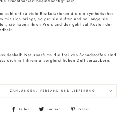
die Fruchtbarkeit beeinträchtigt sein.
nd schlicht zu viele Risikofaktoren die ein synthetisches
m mit sich bringt, so gut sie duften und so lange sie
ten, sie haben ihren Preis und der geht auf Kosten der
dheit.
ss deshalb Naturparfüms die frei von Schadstoffen sind
ass dich mit ihrem unvergleichlichen Duft verzaubern.
ZAHLUNGEN, VERSAND UND LIEFERUNG
Auf
Auf
Auf
Teilen
Twittern
Pinnen
Facebook
Twitter
Pinterest
teilen
twittern
pinnen