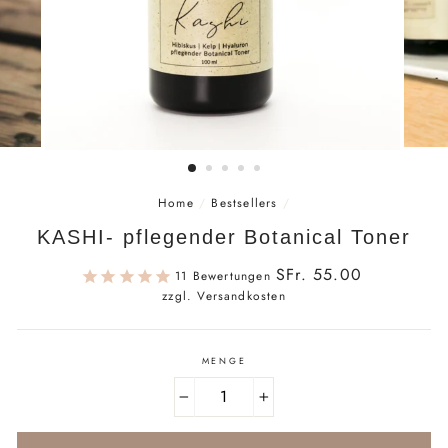
Home
/
Bestsellers
/
KASHI- pflegender Botanical Toner
Normaler
SFr. 55.00
11
Bewertungen
Preis
zzgl. Versandkosten
MENGE
−
+