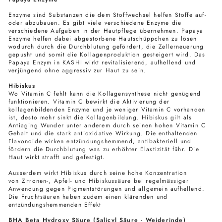
Enzyme sind Substanzen die dem Stoffwechsel helfen Stoffe auf-
oder abzubauen. Es gibt viele verschiedene Enzyme die
verschiedene Aufgaben in der Hautpflege übernehmen. Papaya
Enzyme helfen dabei abgestorbene Hautschüppchen zu lösen
wodurch durch die Durchblutung gefördert, die Zellerneuerung
gepusht und somit die Kollagenproduktion gesteigert wird. Das
Papaya Enzym in KASHI wirkt revitalisierend, aufhellend und
verjüngend ohne aggressiv zur Haut zu sein.
Hibiskus
Wo Vitamin C fehlt kann die Kollagensynthese nicht genügend
funktionieren. Vitamin C bewirkt die Aktivierung der
kollagenbildenden Enzyme und je weniger Vitamin C vorhanden
ist, desto mehr sinkt die Kollagenbildung. Hibiskus gilt als
Antiaging Wunder unter anderem durch seinen hohen Vitamin C
Gehalt und die stark antioxidative Wirkung. Die enthaltenden
Flavonoide wirken entzündungshemmend, antibakteriell und
fördern die Durchblutung was zu erhöhter Elastizität führ. Die
Haut wirkt strafft und gefestigt.
​​Ausserdem wirkt Hibiskus durch seine hohe Konzentration
von Zitronen-, Apfel- und Hibiskussäure bei regelmässiger
Anwendung gegen Pigmentstörungen und allgemein aufhellend.
Die Fruchtsäuren haben zudem einen klärenden und
entzündungshemmenden Effekt
BHA Beta Hydroxy Säure (Salicyl Säure - Weiderinde)