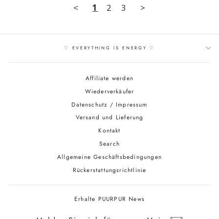
<
1
2
3
>
♡ EVERYTHING IS ENERGY ♡
Affiliate werden
Wiederverkäufer
Datenschutz / Impressum
Versand und Lieferung
Kontakt
Search
Allgemeine Geschäftsbedingungen
Rückerstattungsrichtlinie
Erhalte PUURPUR News
MELDEN
SIE