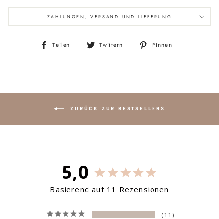
ZAHLUNGEN, VERSAND UND LIEFERUNG
Auf
Auf
Auf
Teilen
Twittern
Pinnen
Facebook
Twitter
Pinterest
teilen
twittern
pinnen
ZURÜCK ZUR BESTSELLERS
5,0
Basierend auf 11 Rezensionen
11