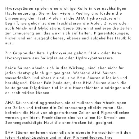
Hydroxysäuren spielen eine wichtige Rolle in der nachhaltigen
Hauterneuerung. Sie wirken wie ein Peeling und fördern die
Erneuerung der Haut. Vielen ist die AHA Hydroxysäure ein
Begriff, sie gehört zu den Fruchtsäuren wie Apfel, Zitrone oder
auch Milch- und Glykolsäure. Beide Säuren stimulieren die Zellen
zur Erneuerung an, das wirkt sich auf Falten, Pigmentstörungen,
Pickel und ein ausgeglichenes, ebenes und aufgehelltes Hautbild
aus.
Zur Gruppe der Beta Hydroxysäure gehört BHA - oder Beta-
Hydroxysäure aus Salicylsäure oder Hydroxybuttersäure.
Beide Säuren ähneln sich in der Wirkung, sind aber nicht für
jeden Hautyp gleich gut geeignet. Während AHA Säuren
wasserlöslich und abrasiv sind, sind BHA Säuren öllöslich und
beruhigend. Dieser Fakt bedeutet, dass BHA Säuren durch die
hauteigenen Talgdrüsen tief in die Hautschichten eindringen und
da sanft wirken können.
AHA Säuren sind aggressiver, sie stimulieren das Abschuppen
der Zellen und treiben die Zellerneuerung effektiv voran. Sie
befreien die Haut von abgestorbenen Zellen und Pigmentflecken
werden gemildert. Fruchtsäuren sind vor allem für Umwelt und
Sonnengeschädigte Haut die eher trocken ist, geeignet.
BHA Säuren entfernen ebenfalls die oberste Hornschicht mit den
toten Hautschüppchen und mildert Pigmentflecken. Ihre