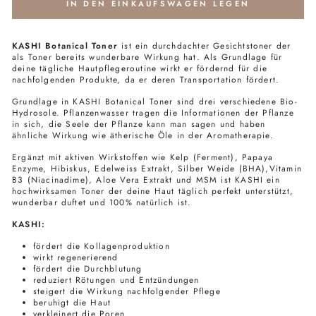
IN DEN EINKAUFSWAGEN LEGEN
KASHI Botanical Toner
ist ein durchdachter Gesichtstoner der
als Toner bereits wunderbare Wirkung hat. Als Grundlage für
deine tägliche Hautpflegeroutine wirkt er fördernd für die
nachfolgenden Produkte, da er deren Transportation fördert.
Grundlage in KASHI Botanical Toner sind drei verschiedene Bio-
Hydrosole. Pflanzenwasser tragen die Informationen der Pflanze
in sich, die Seele der Pflanze kann man sagen und haben
ähnliche Wirkung wie ätherische Öle in der Aromatherapie.
Ergänzt mit aktiven Wirkstoffen wie Kelp (Ferment), Papaya
Enzyme, Hibiskus, Edelweiss Extrakt, Silber Weide (BHA),Vitamin
B3 (
Niacinadime),
Aloe Vera Extrakt und MSM ist KASHI ein
hochwirksamen Toner der deine Haut täglich perfekt unterstützt,
wunderbar duftet und 100% natürlich ist.
KASHI:
fördert die Kollagenproduktion
wirkt regenerierend
fördert die Durchblutung
reduziert Rötungen und Entzündungen
steigert die Wirkung nachfolgender Pflege
beruhigt die Haut
verkleinert die Poren