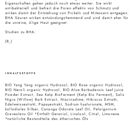
Eigenschaften gehen jedoch noch etwas weiter. Sie wirkt
antibakteriell und befreit die Poren effektiv von Schmutz und
wirken damit der Entstehung von Pickeln und Mitessern entgegen.
BHA Säuren wirken entzündungshemmend und sind damit eher für
die unreine, ölige Haut geeignet.
Studien zu BHA:
(
R,
)
INHALTSSTOFFE
BIO Yang Yang organic Hydrosol, BIO Rose organic Hydrosol,
BIO Neroli organic Hydrosol, BIO Aloe Barbadensis Leaf Juice
Powder Extract, Sea Kelp BioFerment (Kelp Bio Ferment), Salix
Nigra (Willow) Bark Extract, Niacinadime, Hibiscus Extrakt,
Edelweissextrakt, Papayextrakt, Sodium hyaluronate, MSM,
kollodiales Silber, Cananga Odorata Leaf Oil, Pelargonium
Graveolens Oil *Enthält Geraniol, Linalool, Citral, Limonene
*natürliche Bestandteile des ätherischen Öls