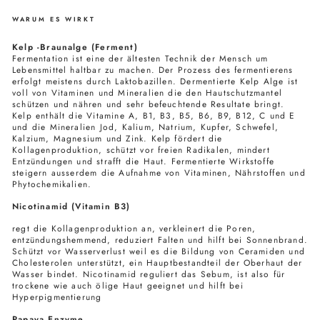
WARUM ES WIRKT
Kelp -Braunalge (Ferment)
Fermentation ist eine der ältesten Technik der Mensch um
Lebensmittel haltbar zu machen. Der Prozess des fermentierens
erfolgt meistens durch Laktobazillen. Dermentierte Kelp Alge ist
voll von Vitaminen und Mineralien die den Hautschutzmantel
schützen und nähren und sehr befeuchtende Resultate bringt.
Kelp enthält die Vitamine A, B1, B3, B5, B6, B9, B12, C und E
und die Mineralien Jod, Kalium, Natrium, Kupfer, Schwefel,
Kalzium, Magnesium und Zink. Kelp fördert die
Kollagenproduktion, schützt vor freien Radikalen, mindert
Entzündungen und strafft die Haut. Fermentierte Wirkstoffe
steigern ausserdem die Aufnahme von Vitaminen, Nährstoffen und
Phytochemikalien.
Nicotinamid (Vitamin B3)
regt die Kollagenproduktion an, verkleinert die Poren,
entzündungshemmend, reduziert Falten und hilft bei Sonnenbrand.
Schützt vor Wasserverlust weil es die Bildung von
Ceramiden und
Cholesterolen
unterstützt, ein Hauptbestandteil der Oberhaut der
Wasser bindet. Nicotinamid reguliert das Sebum, ist also für
trockene wie auch ölige Haut geeignet und hilft bei
Hyperpigmentierung
Papaya Enzyme