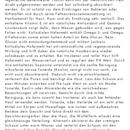
direkt aufgenommen werden und fast vollständig absorbiert
werden. Es ist schützt vor dem Eindringen von Bakterien oder
Giftstoffen und durch seine Fettsäurenzusammensetzung ist
Hanfsamenöl für Haut, Haar und als Ernährung sehr wertvoll. Das
enthaltene Vitamin E ist ein natürliches Antioxidant und Gamma-
Linolensäure sorgt dafür, dass Wasser gebunden wird, was gegen
Falten wirkt. Kollodiales Hafermehl enthält Omega-3- und Omega-
6-Fettsäuren sowie einen hohen Anteil an Beta-Glucan. Beta-
Glucan wirkt entzündungshemmend und mildert Juckreiz.
Kollodiales Hafermehl hat anti-entzündliche und regenerierende
Wirkung und hilft dabei die natürliche Hautbarriere wieder
aufzubauen und zu erhalten. Bei trockener und reifer Haut hilft
Hafermehl vor Wasserverlust und es reguliert den PH Wert. Durch
ihre enthaltenen Saponine unterstützt sie die sanfte Reinigung.
mikrofeine weisse Tonerde (Kaolin) reinigt nicht nur sanft, sie
wirkt auch absorbierend. Dadurch wirkt sie entschlackend,
verfeinert die Poren und beruhigt die Haut. Lass den Schaum ein
paar Minuten einwirken und the Luxe dient so auch als Maske.
Tonerde, Kaolin oder Mineralerde wie die verschiedenen
Bezeichnungen oft verwirren, besticht durch ihre milde
Reinigung, sie kann sowohl bei trockener als auch bei fettender
Haut verwendet werden. Tonerde, oder Heilerde ist ein sehr altes
Mittel zur Körper und Haarpflege. wie nutzen und aufbewahren
Benetze dein Gesicht und fahre direkt mit dem
Gesichtsreinigerbar über die Haut, die Würfelform erlaubt eine
gleichmässige Verteilung. Alternativ aktivierst du den cremigen
Schaum unter warm Wasser und verteilst den Schaum mit den
Händen auf dem Gesicht. Danach mit viel warm Wasser das