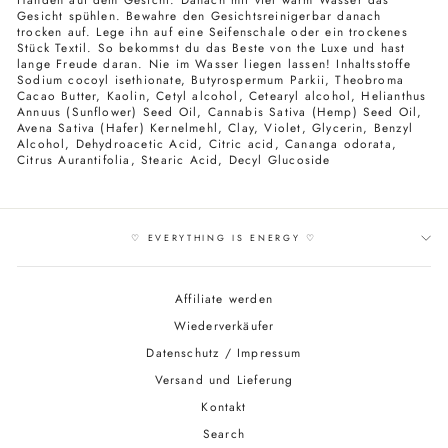
Gesicht spühlen. Bewahre den Gesichtsreinigerbar danach
trocken auf. Lege ihn auf eine Seifenschale oder ein trockenes
Stück Textil. So bekommst du das Beste von the Luxe und hast
lange Freude daran. Nie im Wasser liegen lassen! Inhaltsstoffe
Sodium cocoyl isethionate, Butyrospermum Parkii, Theobroma
Cacao Butter, Kaolin, Cetyl alcohol, Cetearyl alcohol, Helianthus
Annuus (Sunflower) Seed Oil, Cannabis Sativa (Hemp) Seed Oil,
Avena Sativa (Hafer) Kernelmehl, Clay, Violet, Glycerin, Benzyl
Alcohol, Dehydroacetic Acid, Citric acid, Cananga odorata,
Citrus Aurantifolia, Stearic Acid, Decyl Glucoside
♡ EVERYTHING IS ENERGY ♡
Affiliate werden
Wiederverkäufer
Datenschutz / Impressum
Versand und Lieferung
Kontakt
Search