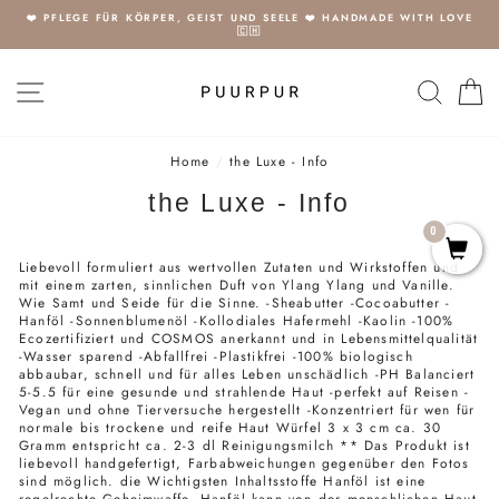
Direkt
❤️ PFLEGE FÜR KÖRPER, GEIST UND SEELE ❤️ HANDMADE WITH LOVE
zum
🇨🇭
Inhalt
SEITENNAVIGATION
SUCH
E
Home
/
the Luxe - Info
the Luxe - Info
0
Liebevoll formuliert aus wertvollen Zutaten und Wirkstoffen und
mit einem zarten, sinnlichen Duft von Ylang Ylang und Vanille.
Wie Samt und Seide für die Sinne. -Sheabutter -Cocoabutter -
Hanföl -Sonnenblumenöl -Kollodiales Hafermehl -Kaolin -100%
Ecozertifiziert und COSMOS anerkannt und in Lebensmittelqualität
-Wasser sparend -Abfallfrei -Plastikfrei -100% biologisch
abbaubar, schnell und für alles Leben unschädlich -PH Balanciert
5-5.5 für eine gesunde und strahlende Haut -perfekt auf Reisen -
Vegan und ohne Tierversuche hergestellt -Konzentriert für wen für
normale bis trockene und reife Haut Würfel 3 x 3 cm ca. 30
Gramm entspricht ca. 2-3 dl Reinigungsmilch ** Das Produkt ist
liebevoll handgefertigt, Farbabweichungen gegenüber den Fotos
sind möglich. die Wichtigsten Inhaltsstoffe Hanföl ist eine
regelrechte Geheimwaffe. Hanföl kann von der menschlichen Haut